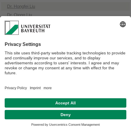
Dr. Hongfei Liu
Dr. Qiong Liu
Dr. Peter Stimmler
Dr. Yue Sun
Verantwortlich für die Redaktion:
Prof. Dr. Johanna Pausch
Datenschutz / Disclaimer
Barrierefreiheitserklärung
Impressum
Hausordnung
Sitemap
Kontakt