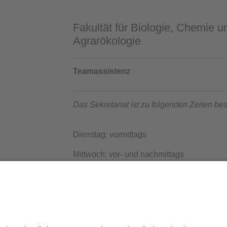
Fakultät für Biologie, Chemie
Agrarökologie
Teamassistenz
Das Sekretariat ist zu folgenden Zeiten bes
Dienstag: vormittags
Mittwoch: vor- und nachmittags
Donnerstag: nachmittags
die Redaktion:
Univ.Prof.Dr. Johanna Pausch
Datenschutz / Disclaimer
Barrierefreiheit