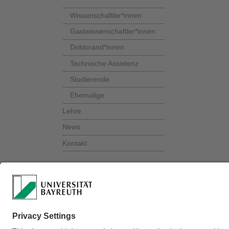
Wissenschaftler*innen
Gastwissenschaftler*innen
Doktorand*innen
Technische Assistenz
Studierende
Ehemalige
Lehre
News
Kontakt
Verantwortlich für 