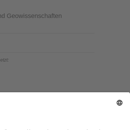
 und Geowissenschaften
etzt:
serklärung
Impressum
Hausordnung
Sitemap
Kontakt